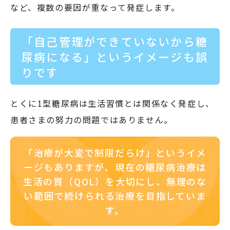
など、複数の要因が重なって発症します。
「自己管理ができていないから糖
尿病になる」というイメージも誤
りです
とくに1型糖尿病は生活習慣とは関係なく発症し、
患者さまの努力の問題ではありません。
「治療が大変で制限だらけ」というイメ
ージもありますが、
現在の糖尿病治療は
生活の質（QOL）を大切にし、
無理のな
い範囲で続けられる治療を目指していま
す。