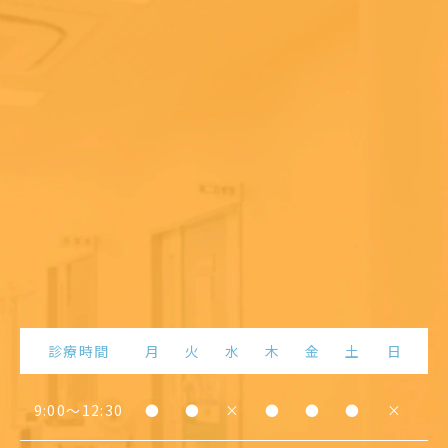
診療時間
月
火
水
木
金
土
日
9:00〜12:30
●
●
×
●
●
●
×