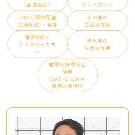
（高脂血症）
シンドローム
COPD(慢性閉塞
その他の
性
肺疾患)・
喫煙
生活習慣病
健康診断で
年代別の
引っかかった方
生活習慣病
へ
睡眠時無呼吸症
候群
(SAS)と生活習
慣病の
関係性