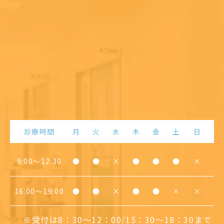
診療時間
月
火
水
木
金
土
日
9:00〜12:30
●
●
×
●
●
●
×
16:00〜19:00
●
●
×
●
●
×
×
※受付は8：30～12：00/15：30～18：30まで